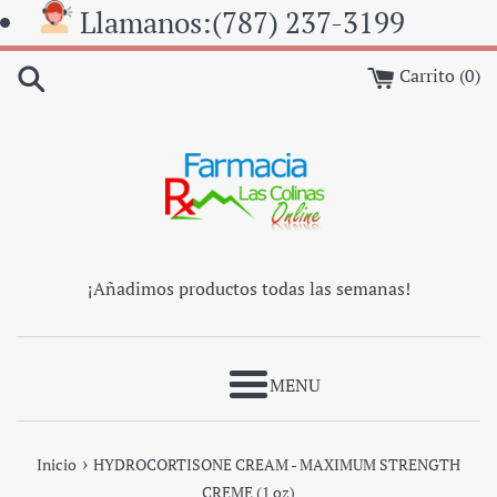
Ir
Llamanos:(787) 237-3199
directamente
al
Carrito (
0
)
contenido
¡Añadimos productos todas las semanas!
Más
›
Inicio
HYDROCORTISONE CREAM - MAXIMUM STRENGTH
CREME (1 oz)