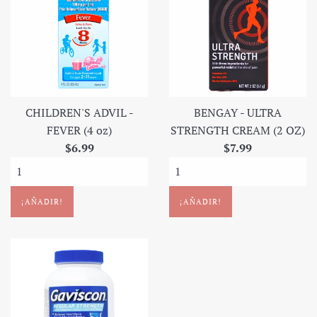
CHILDREN'S ADVIL -
BENGAY - ULTRA
FEVER (4 oz)
STRENGTH CREAM (2 OZ)
Precio
Precio
$6.99
$7.99
regular
regular