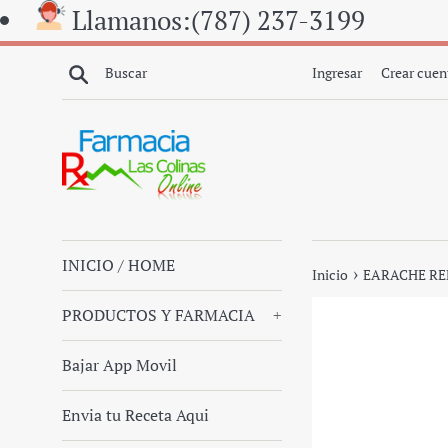
Ir
Llamanos:(787) 237-3199
directamente
al
Buscar
Ingresar
Crear cuen
contenido
INICIO / HOME
›
Inicio
EARACHE REL
PRODUCTOS Y FARMACIA
+
Bajar App Movil
Envia tu Receta Aqui