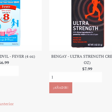
VIL - FEVER (4 oz)
BENGAY - ULTRA STRENGTH CRE
Precio
$6.99
OZ)
regular
Precio
$7.99
regular
Anterior