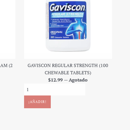
AM (2
GAVISCON REGULAR STRENGTH (100
CHEWABLE TABLETS)
Precio
$12.99
—
Agotado
regular