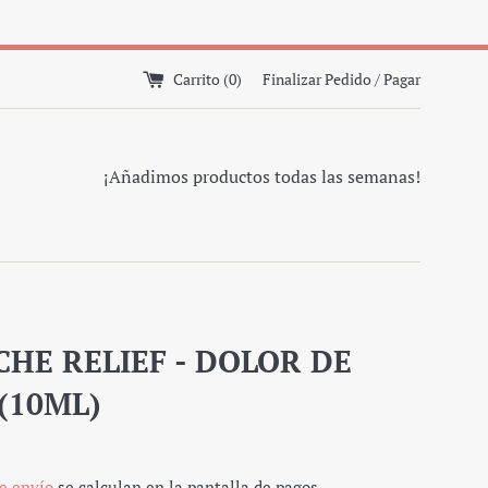
Carrito (
0
)
Finalizar Pedido / Pagar
¡Añadimos productos todas las semanas!
HE RELIEF - DOLOR DE
(10ML)
e envío
se calculan en la pantalla de pagos.