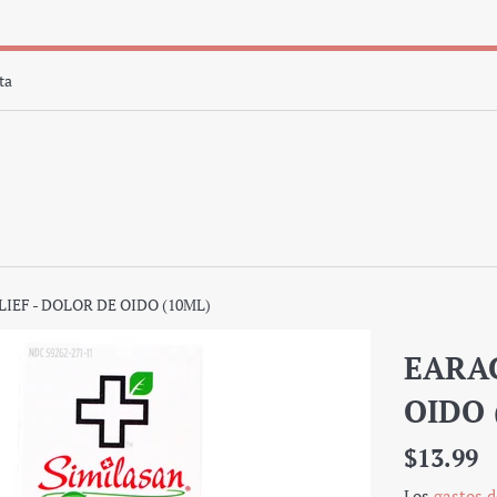
ta
IEF - DOLOR DE OIDO (10ML)
EARAC
OIDO 
Precio
$13.99
regular
Los
gastos d