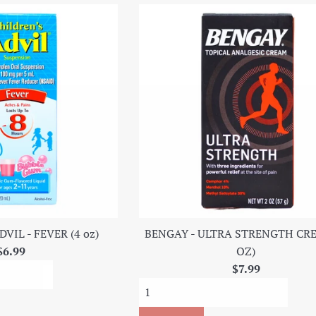
VIL - FEVER (4 oz)
BENGAY - ULTRA STRENGTH CRE
Precio
$6.99
OZ)
regular
Precio
$7.99
regular