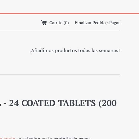
Carrito (
0
)
Finalizar Pedido / Pagar
¡Añadimos productos todas las semanas!
 - 24 COATED TABLETS (200
e envío
se calculan en la pantalla de pagos.