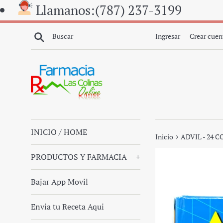
Ir
Llamanos:(787) 237-3199
directamente
al
Buscar
Ingresar
Crear cuen
contenido
INICIO / HOME
›
Inicio
ADVIL - 24 
PRODUCTOS Y FARMACIA
+
Bajar App Movil
Envia tu Receta Aqui