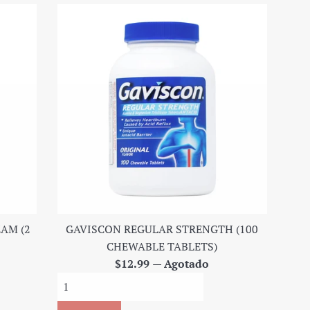
AM (2
GAVISCON REGULAR STRENGTH (100
CHEWABLE TABLETS)
Precio
$12.99
—
Agotado
regular