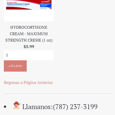
HYDROCORTISONE
CREAM - MAXIMUM
STRENGTH CREME (1 oz)
Precio
$5.99
regular
Regresar a Página Anterior
Llamanos:(787) 237-3199