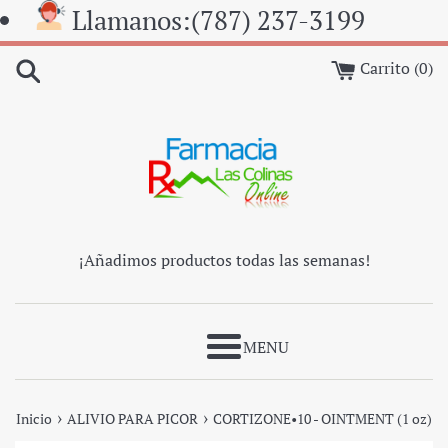
Ir
Llamanos:(787) 237-3199
directamente
al
Carrito (
0
)
contenido
¡Añadimos productos todas las semanas!
Más
›
›
Inicio
ALIVIO PARA PICOR
CORTIZONE•10 - OINTMENT (1 oz)