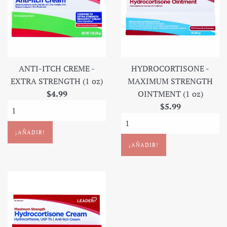
ANTI-ITCH CREME -
HYDROCORTISONE -
EXTRA STRENGTH (1 oz)
MAXIMUM STRENGTH
Precio
$4.99
OINTMENT (1 oz)
regular
Precio
$5.99
regular