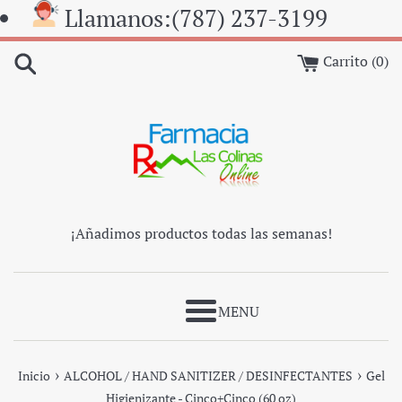
Ir
Llamanos:(787) 237-3199
directamente
al
Carrito (
0
)
contenido
¡Añadimos productos todas las semanas!
Más
›
›
Inicio
ALCOHOL / HAND SANITIZER / DESINFECTANTES
Gel
Higienizante - Cinco+Cinco (60 oz)