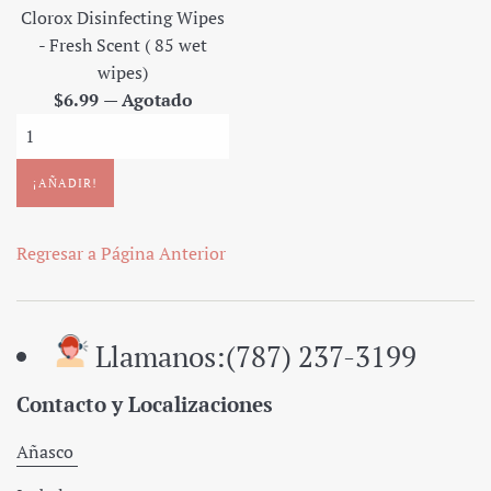
Clorox Disinfecting Wipes
- Fresh Scent ( 85 wet
wipes)
Precio
$6.99
—
Agotado
regular
Regresar a Página Anterior
Llamanos:(787) 237-3199
Contacto y Localizaciones
Añasco