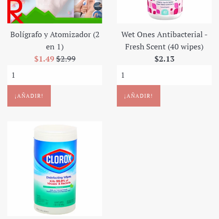
Bolígrafo y Atomizador (2
Wet Ones Antibacterial -
en 1)
Fresh Scent (40 wipes)
Precio
Precio
Precio
$1.49
$2.99
$2.13
de
regular
regular
oferta